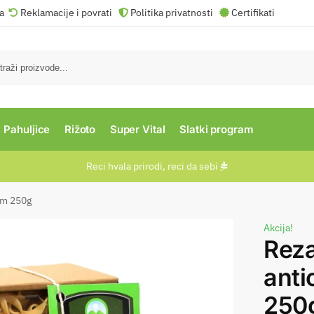
va
Reklamacije i povrati
Politika privatnosti
Certifikati
Pahuljice
Rižoto
Super Vital
Slatki program
Reci hvala prirodi, reci da sebi​
om 250g
Akcija!
Reza
ant
250