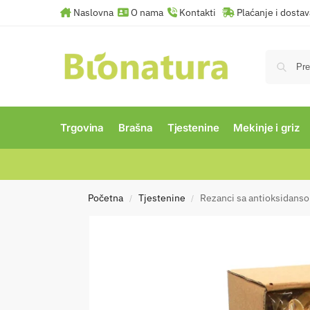
Naslovna
O nama
Kontakti
Plaćanje i dosta
Trgovina
Brašna
Tjestenine
Mekinje i griz
Početna
Tjestenine
Rezanci sa antioksidans
/
/