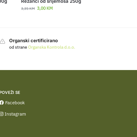
300g
Rezanci od srijemoša 250g
3,00
KM
3,35
KM
Organski certificirano
od strane
Organska Kontrola d.o.o.
POVEŽI SE
Facebook
Instagram