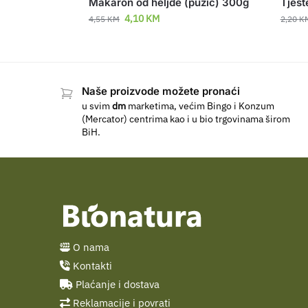
Makaron od heljde (pužić) 300g
Tjest
4,10
KM
4,55
KM
2,20
K
Naše proizvode možete pronaći
u svim
dm
marketima, većim Bingo i Konzum
(Mercator) centrima kao i u bio trgovinama širom
BiH.
O nama
Kontakti
Plaćanje i dostava
Reklamacije i povrati