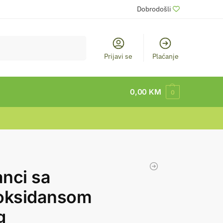
Dobrodošli
Pretraži
Prijavi se
Plaćanje
0,00
KM
0
nci sa
ioksidansom
g