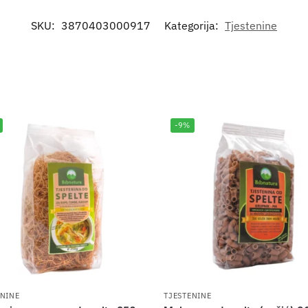
SKU:
3870403000917
Kategorija:
Tjestenine
-9%
ENINE
TJESTENINE