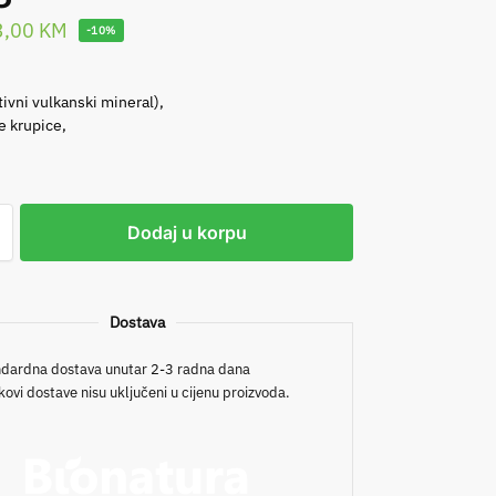
3,00
KM
-10%
ivni vulkanski mineral),
e krupice,
Dodaj u korpu
Dostava
dardna dostava unutar 2-3 radna dana
kovi dostave nisu uključeni u cijenu proizvoda.