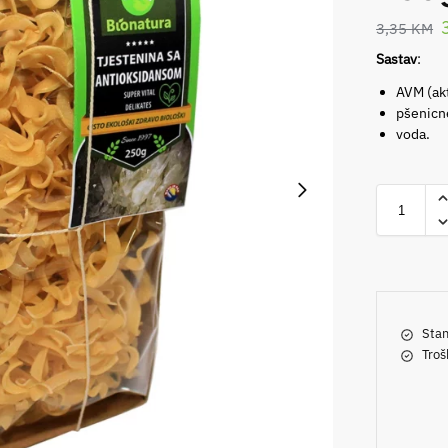
3,35
KM
Sastav
:
AVM (akt
pšenicn
voda.
Stan
Troš