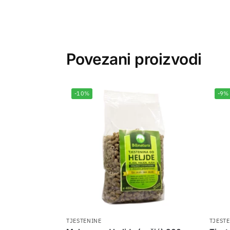
Povezani proizvodi
-10%
-9%
TJESTENINE
TJEST