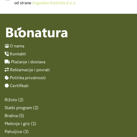
od strane
Organska Kontrola d.o.o.
O nama
Kontakti
Plaćanje i dostava
Reklamacije i povrati
Politika privatnosti
Certifikati
Rižoto
2
Slatki program
2
Brašna
5
Mekinje i griz
1
Pahuljice
3