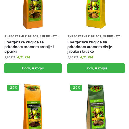
ENERGETSKE KUGLICE
,
SUPER VITAL
ENERGETSKE KUGLICE
,
SUPER VITAL
Energetske kuglice sa
Energetske kuglice sa
prirodnom aromom aronije i
prirodnom aromom divlje
šipurka
jabuke i kruške
4,21
KM
4,21
KM
5,95
KM
5,95
KM
Dodaj u korpu
Dodaj u korpu
-29%
-29%