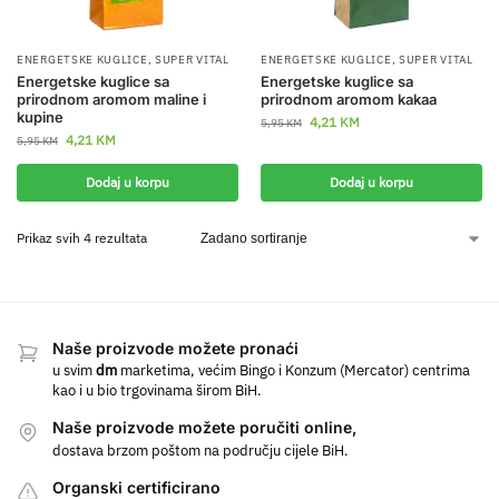
ENERGETSKE KUGLICE
,
SUPER VITAL
ENERGETSKE KUGLICE
,
SUPER VITAL
Energetske kuglice sa
Energetske kuglice sa
prirodnom aromom maline i
prirodnom aromom kakaa
kupine
4,21
KM
5,95
KM
4,21
KM
5,95
KM
Dodaj u korpu
Dodaj u korpu
Prikaz svih 4 rezultata
Naše proizvode možete pronaći
u svim
dm
marketima, većim Bingo i Konzum (Mercator) centrima
kao i u bio trgovinama širom BiH.
Naše proizvode možete poručiti online,
dostava brzom poštom na području cijele BiH.
Organski certificirano