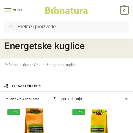
MENU
0
Pretraži
Reci hvala prirodi, reci da sebi​
Energetske kuglice
Početna
Super Vital
Energetske kuglice
/
/
PRIKAŽI FILTERE
Prikaz svih 4 rezultata
-29%
-29%