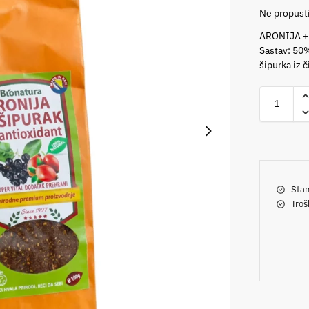
Ne propusti
ARONIJA +
Sastav: 50
šipurka iz 
Stan
Troš