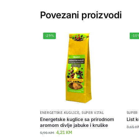
Povezani proizvodi
-29%
-10
ENERGETSKE KUGLICE
,
SUPER VITAL
SUPER 
Energetske kuglice sa prirodnom
List 
aromom divlje jabuke i kruške
3,65
K
4,21
KM
5,95
KM