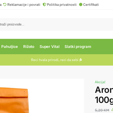
va
Reklamacije i povrati
Politika privatnosti
Certifikati
Pahuljice
Rižoto
Super Vital
Slatki program
Reci hvala prirodi, reci da sebi​
Akcija!
Aron
100
5,20
KM