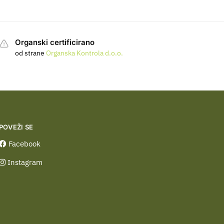
Organski certificirano
od strane
Organska Kontrola d.o.o.
POVEŽI SE
Facebook
Instagram