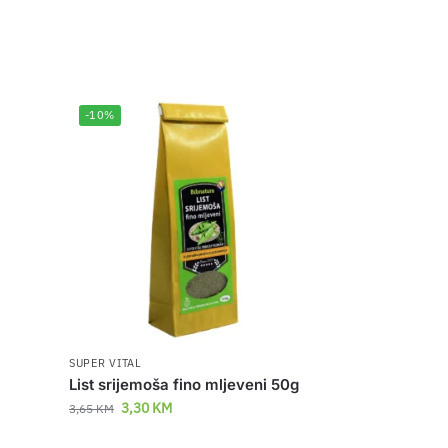
-10%
SUPER VITAL
List srijemoša fino mljeveni 50g
3,30
KM
3,65
KM