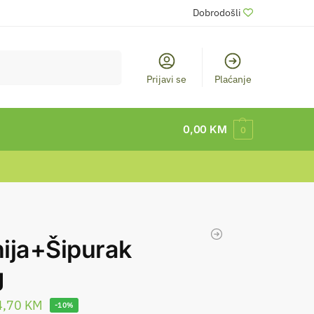
Dobrodošli
Pretraži
Prijavi se
Plaćanje
0,00
KM
0
ija+Šipurak
g
4,70
KM
-10%