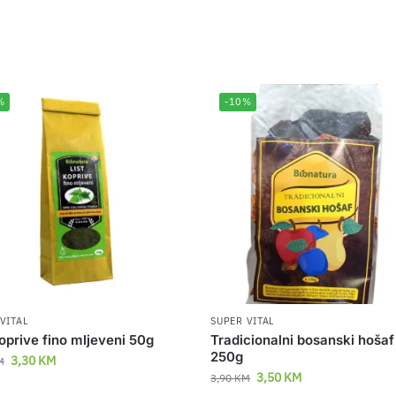
%
-10%
VITAL
SUPER VITAL
koprive fino mljeveni 50g
Tradicionalni bosanski hošaf
250g
3,30
KM
M
3,50
KM
3,90
KM