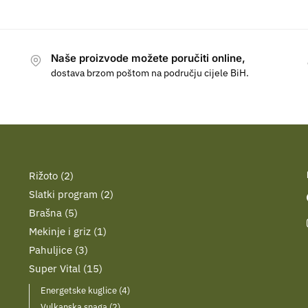
Naše proizvode možete poručiti online,
dostava brzom poštom na području cijele BiH.
Rižoto
2
Slatki program
2
Brašna
5
Mekinje i griz
1
Pahuljice
3
Super Vital
15
Energetske kuglice
4
Vulkanska snaga
2