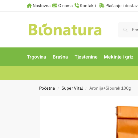
Naslovna
O nama
Kontakti
Plaćanje i dosta
Trgovina
Brašna
Tjestenine
Mekinje i griz
Početna
Super Vital
Aronija+Šipurak 100g
/
/