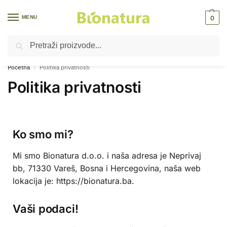
MENU
0
Pretraži
Reci hvala prirodi, reci da sebi​
Početna
Politika privatnosti
/
Politika privatnosti
Ko smo mi?
Mi smo Bionatura d.o.o. i naša adresa je Neprivaj
bb, 71330 Vareš, Bosna i Hercegovina, naša web
lokacija je: https://bionatura.ba.
Vaši podaci!